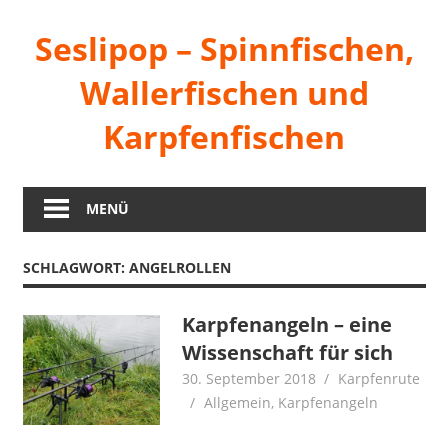
Zum
Seslipop – Spinnfischen,
Inhalt
springen
Wallerfischen und
Karpfenfischen
Mein
Blog
MENÜ
übers
Angeln
SCHLAGWORT:
ANGELROLLEN
Karpfenangeln – eine
Wissenschaft für sich
30. September 2018
Karpfenrute
Allgemein
,
Karpfenangeln